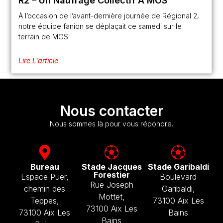
R2 – Un Naufrage Collectif À MOS
À l’occasion de l’avant-dernière journée de Régional 2,
notre équipe fanion se déplaçait ce samedi sur le
terrain de MOS
Lire L'article
Nous contacter
Nous sommes là pour vous répondre.
Bureau
Stade Jacques
Stade Garibaldi
Forestier
Espace Puer,
Boulevard
Rue Joseph
chemin des
Garibaldi,
Mottet,
Teppes,
73100 Aix Les
73100 Aix Les
73100 Aix Les
Bains
Bains