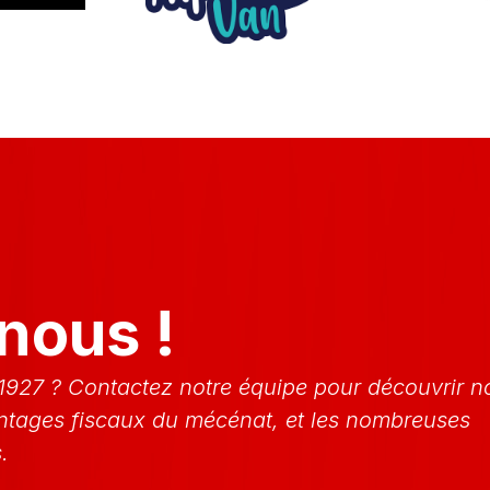
nous !
 1927 ? Contactez notre équipe pour découvrir n
antages fiscaux du mécénat, et les nombreuses
.