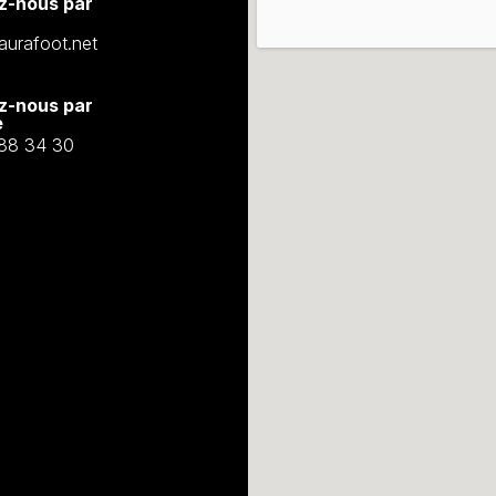
z-nous par
urafoot.net
z-nous par
e
88 34 30