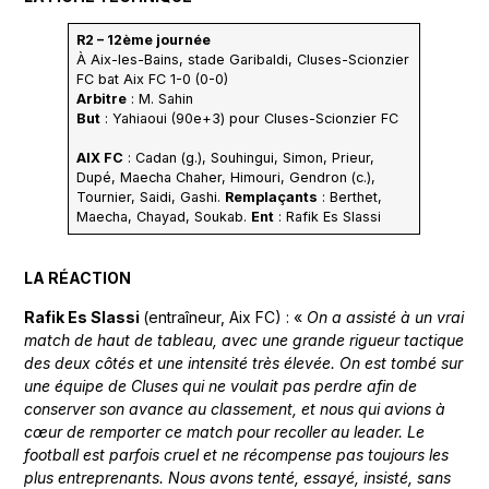
R2 – 12ème journée
À Aix-les-Bains, stade Garibaldi, Cluses-Scionzier
FC bat Aix FC 1-0 (0-0)
Arbitre
: M. Sahin
But
: Yahiaoui (90e+3) pour Cluses-Scionzier FC
AIX FC
: Cadan (g.), Souhingui, Simon, Prieur,
Dupé, Maecha Chaher, Himouri, Gendron (c.),
Tournier, Saidi, Gashi.
Remplaçants
: Berthet,
Maecha, Chayad, Soukab.
Ent
: Rafik Es Slassi
LA RÉACTION
Rafik Es Slassi
(entraîneur, Aix FC) : «
On a assisté à un vrai
match de haut de tableau, avec une grande rigueur tactique
des deux côtés et une intensité très élevée. On est tombé sur
une équipe de Cluses qui ne voulait pas perdre afin de
conserver son avance au classement, et nous qui avions à
cœur de remporter ce match pour recoller au leader. Le
football est parfois cruel et ne récompense pas toujours les
plus entreprenants. Nous avons tenté, essayé, insisté, sans