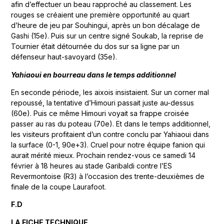
afin d’effectuer un beau rapproché au classement. Les
rouges se créaient une première opportunité au quart
d’heure de jeu par Souhingui, après un bon décalage de
Gashi (15e). Puis sur un centre signé Soukab, la reprise de
Tournier était détournée du dos sur sa ligne par un
défenseur haut-savoyard (35e).
Yahiaoui en bourreau dans le temps additionnel
En seconde période, les aixois insistaient. Sur un corner mal
repoussé, la tentative d’Himouri passait juste au-dessus
(60e). Puis ce même Himouri voyait sa frappe croisée
passer au ras du poteau (70e). Et dans le temps additionnel,
les visiteurs profitaient d’un contre conclu par Yahiaoui dans
la surface (0-1, 90e+3). Cruel pour notre équipe fanion qui
aurait mérité mieux. Prochain rendez-vous ce samedi 14
février à 18 heures au stade Garibaldi contre l’ES
Revermontoise (R3) à l’occasion des trente-deuxièmes de
finale de la coupe Laurafoot.
F.D
LA FICHE TECHNIQUE