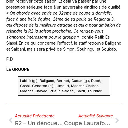
bien récidiver cette saison. Et cela va passer par une
prestation sérieuse face à un adversaire aindinois de qualité.
«
On aborde avec envie ce 32ème de coupe à domicile,
face à une belle équipe, 2ème de sa poule de Régional 3,
qui dispose de la meilleure attaque et qui a pour ambition de
rejoindre la R2 la saison prochaine. Ce rendez-vous
s’annonce intéressant pour le groupe
», confie Rafik Es
Slassi. En ce qui concerne l’effectif, le staff retrouve Baligand
et Saidani, mais sera privé de Simon, Souhingui et Soukab.
F.D
LE GROUPE
Labbé (g.), Baligand, Berthet, Cadan (g.), Dupé,
Gashi, Gendron (c.), Himouri, Maecha Chaher,
Maecha Chayad, Prieur, Saidani, Saidi, Tournier
Actualité Précédente
Actualité Suivante
R2 – Un dénouement cruel contre Cluses
Coupe Laurafoot – L’aventure continue