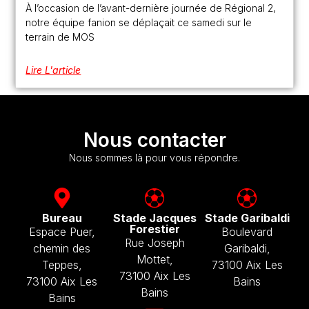
À l’occasion de l’avant-dernière journée de Régional 2,
notre équipe fanion se déplaçait ce samedi sur le
terrain de MOS
Lire L'article
Nous contacter
Nous sommes là pour vous répondre.
Bureau
Stade Jacques
Stade Garibaldi
Forestier
Espace Puer,
Boulevard
Rue Joseph
chemin des
Garibaldi,
Mottet,
Teppes,
73100 Aix Les
73100 Aix Les
73100 Aix Les
Bains
Bains
Bains