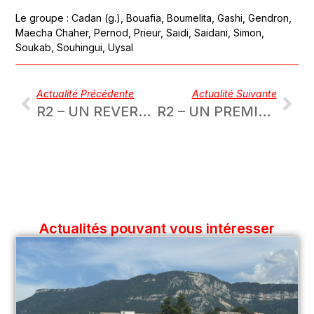
Le groupe : Cadan (g.), Bouafia, Boumelita, Gashi, Gendron,
Maecha Chaher, Pernod, Prieur, Saidi, Saidani, Simon,
Soukab, Souhingui, Uysal
Actualité Précédente
Actualité Suivante
R2 – UN REVERS CONCÉDÉ DANS LE TEMPS ADDITIONNEL À MONTCHAT
R2 – UN PREMIER SUCCÈS OBTENU AVEC LA MANIÈRE CONTRE CHASSIEU-DÉCINES (2)
Actualités pouvant vous intéresser