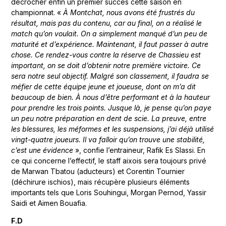
décrocher enfin un premier succès cette saison en
championnat. «
À Montchat, nous avons été frustrés du
résultat, mais pas du contenu, car au final, on a réalisé le
match qu’on voulait. On a simplement manqué d’un peu de
maturité et d’expérience. Maintenant, il faut passer à autre
chose. Ce rendez-vous contre la réserve de Chassieu est
important, on se doit d’obtenir notre première victoire. Ce
sera notre seul objectif. Malgré son classement, il faudra se
méfier de cette équipe jeune et joueuse, dont on m’a dit
beaucoup de bien. À nous d’être performant et à la hauteur
pour prendre les trois points. Jusque là, je pense qu’on paye
un peu notre préparation en dent de scie. La preuve, entre
les blessures, les méformes et les suspensions, j’ai déjà utilisé
vingt-quatre joueurs. Il va falloir qu’on trouve une stabilité,
c’est une évidence
», confie l’entraineur, Rafik Es Slassi. En
ce qui concerne l’effectif, le staff aixois sera toujours privé
de Marwan Tbatou (aducteurs) et Corentin Tournier
(déchirure ischios), mais récupère plusieurs éléments
importants tels que Loris Souhingui, Morgan Pernod, Yassir
Saidi et Aimen Bouafia.
F.D