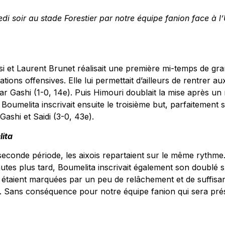
edi soir au stade Forestier par notre équipe fanion face à 
ssi et Laurent Brunet réalisait une première mi-temps de g
tions offensives. Elle lui permettait d’ailleurs de rentrer a
ar Gashi (1-0, 14e). Puis Himouri doublait la mise après un ra
Boumelita inscrivait ensuite le troisième but, parfaitement s
ashi et Saidi (3-0, 43e).
lita
econde période, les aixois repartaient sur le même rythme. 
utes plus tard, Boumelita inscrivait également son doublé s
s étaient marquées par un peu de relâchement et de suffisan
-3). Sans conséquence pour notre équipe fanion qui sera p