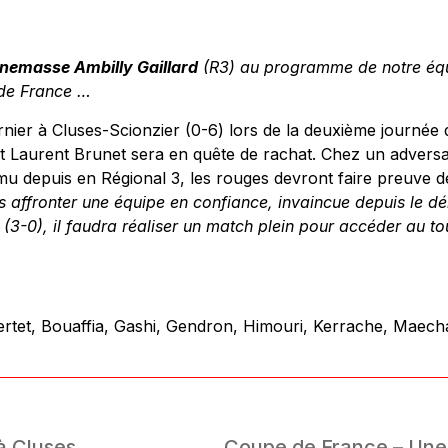
nemasse Ambilly Gaillard
(R3) au programme de notre équ
 de France …
rnier à Cluses-Scionzier (0-6) lors de la deuxième journée
 et Laurent Brunet sera en quête de rachat. Chez un adversa
mu depuis en Régional 3, les rouges devront faire preuve d
s affronter une équipe en confiance, invaincue depuis le d
(3-0), il faudra réaliser un match plein pour accéder au to
 Bertet, Bouaffia, Gashi, Gendron, Himouri, Kerrache, Maech
 à Cluses