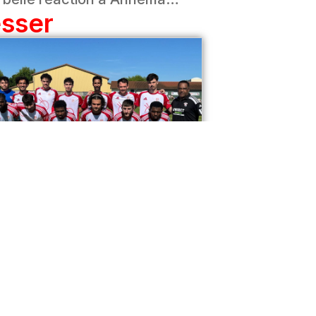
esser
R2 – Un Naufrage
Collectif À MOS
À l’occasion de l’avant-dernière
journée de Régional 2, notre équipe