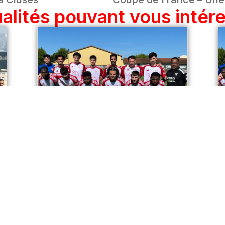
alités pouvant vous intér
R2 – Un Triple Objectif
Contre Valence (2)
Notre équipe fanion reçoit ce samedi
(17h) au stade Jacques Forestier la