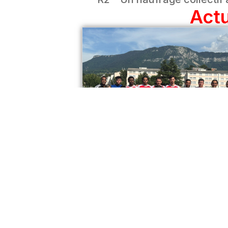
Actu
R2 – Un Ultime Revers
Sans Conséquence
Contre Valence (2)
Notre équipe fanion recevait ce