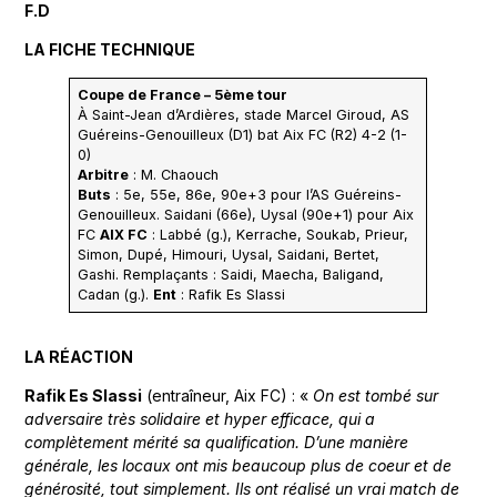
F.D
LA FICHE TECHNIQUE
Coupe de France – 5ème tour
À Saint-Jean d’Ardières, stade Marcel Giroud, AS
Guéreins-Genouilleux (D1) bat Aix FC (R2) 4-2 (1-
0)
Arbitre
: M. Chaouch
Buts
: 5e, 55e, 86e, 90e+3 pour l’AS Guéreins-
Genouilleux. Saidani (66e), Uysal (90e+1) pour Aix
FC
AIX FC
: Labbé (g.), Kerrache, Soukab, Prieur,
Simon, Dupé, Himouri, Uysal, Saidani, Bertet,
Gashi. Remplaçants : Saidi, Maecha, Baligand,
Cadan (g.).
Ent
: Rafik Es Slassi
LA RÉACTION
Rafik Es Slassi
(entraîneur, Aix FC) : «
On est tombé sur
adversaire très solidaire et hyper efficace, qui a
complètement mérité sa qualification. D’une manière
générale, les locaux ont mis beaucoup plus de coeur et de
générosité, tout simplement. Ils ont réalisé un vrai match de