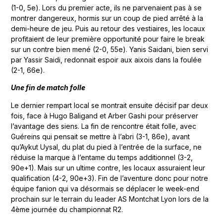
(1-0, 5e). Lors du premier acte, ils ne parvenaient pas à se
montrer dangereux, hormis sur un coup de pied arrêté à la
demi-heure de jeu. Puis au retour des vestiaires, les locaux
profitaient de leur première opportunité pour faire le break
sur un contre bien mené (2-0, 55e). Yanis Saidani, bien servi
par Yassir Saidi, redonnait espoir aux aixois dans la foulée
(2-1, 66e).
Une fin de match folle
Le dernier rempart local se montrait ensuite décisif par deux
fois, face à Hugo Baligand et Arber Gashi pour préserver
l’avantage des siens. La fin de rencontre était folle, avec
Guéreins qui pensait se mettre à l’abri (3-1, 86e), avant
qu’Aykut Uysal, du plat du pied à l’entrée de la surface, ne
réduise la marque à l’entame du temps additionnel (3-2,
90e+1). Mais sur un ultime contre, les locaux assuraient leur
qualification (4-2, 90e+3). Fin de l’aventure donc pour notre
équipe fanion qui va désormais se déplacer le week-end
prochain sur le terrain du leader AS Montchat Lyon lors de la
4ème journée du championnat R2.