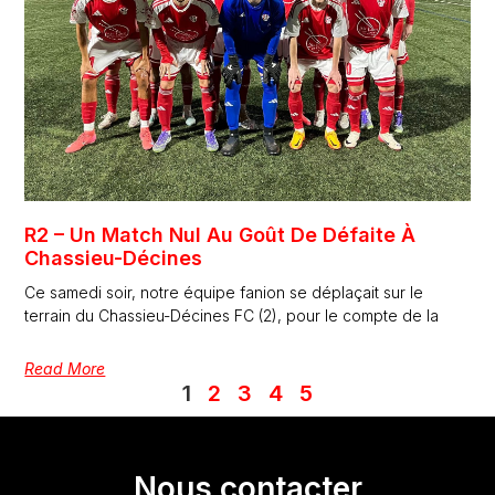
R2 – Un Match Nul Au Goût De Défaite À
Chassieu-Décines
Ce samedi soir, notre équipe fanion se déplaçait sur le
terrain du Chassieu-Décines FC (2), pour le compte de la
Read More
1
2
3
4
5
Nous contacter